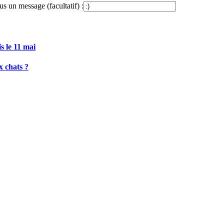
s un message (facultatif) :
s le 11 mai
x chats ?